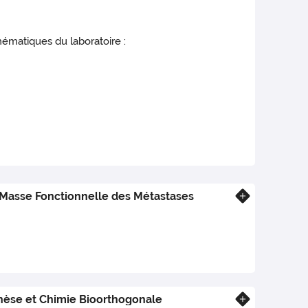
hématiques du laboratoire :
Masse Fonctionnelle des Métastases
En savoir plus
hèse et Chimie Bioorthogonale
En savoir plus