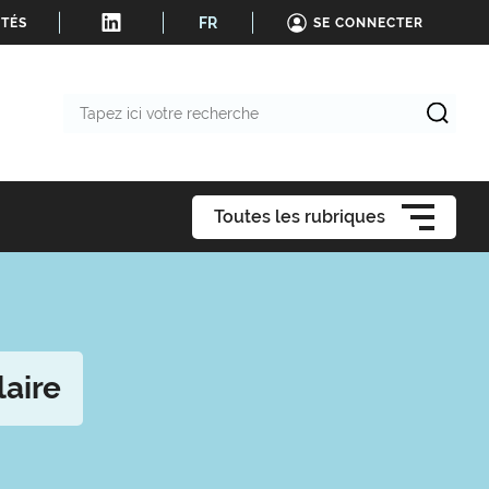
FR
ITÉS
SE CONNECTER
Tapez
ici
votre
recherche
Toutes les rubriques
aire