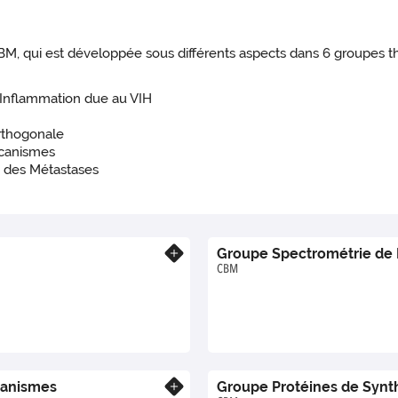
BM, qui est développée sous différents aspects dans 6 groupes t
’Inflammation due au VIH
rthogonale
écanismes
 des Métastases
Groupe Spectrométrie de 
En savoir plus
CBM
canismes
Groupe Protéines de Synt
En savoir plus