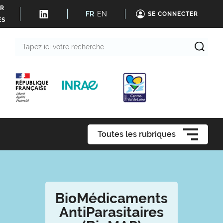
ER
FR
EN
SE CONNECTER
ÉS
Tapez
ici
votre
recherche
Toutes les rubriques
BioMédicaments
AntiParasitaires