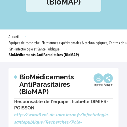
(BioMAP)
Accueil
Equipes de recherche, Plateformes expérimentales & technologiques, Centres de r
ISP - Infectiologie et Santé Publique
BioMédicaments AntiParasitaires (BioMAP)
BioMédicaments
AntiParasitaires
Imprimer
Partager
(BioMAP)
Responsable de l'équipe : Isabelle DIMIER-
POISSON
http://www6.val-de-loire.inrae.fr/infectiologie-
santepublique/Recherches/Pole-