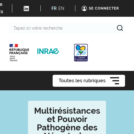
ER
FR
EN
SE CONNECTER
ÉS
Tapez
ici
votre
recherche
Toutes les rubriques
Multirésistances
et Pouvoir
Pathogène des