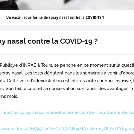
Un vaccin sous forme de spray nasal contre la COVID-19 ?
y nasal contre la COVID-19 ?
 Publique d’INRAE à Tours, se penche en ce moment sur la questio
 spray nasal. Les tests débutent dans les semaines à venir, d’abo
s. Cette voie d’administration est intéressante car non-invasive,
. Son faible coût et sa conservation sont aussi des avantages im
ins mois.
a-une/le-spray-nasal-nouvelle-arme-contre-l-epidemie-de-co
account-files/76599/2021/2/17/Q8xjMAxIzEmVyOh7ctTYbg.m