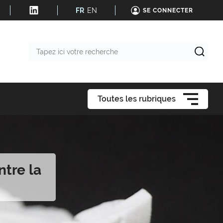
FR
EN
SE CONNECTER
Tapez
ici
votre
recherche
Toutes les rubriques
ntre la