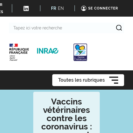
ER
FR
EN
SE CONNECTER
ÉS
Tapez
ici
votre
recherche
Toutes les rubriques
Vaccins
vétérinaires
contre les
coronavirus :