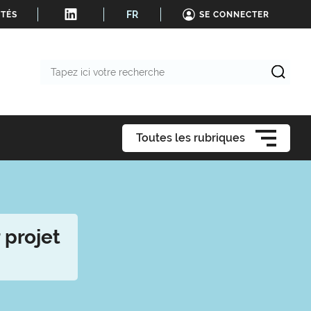
FR
ITÉS
SE CONNECTER
Tapez
ici
votre
recherche
Toutes les rubriques
 projet