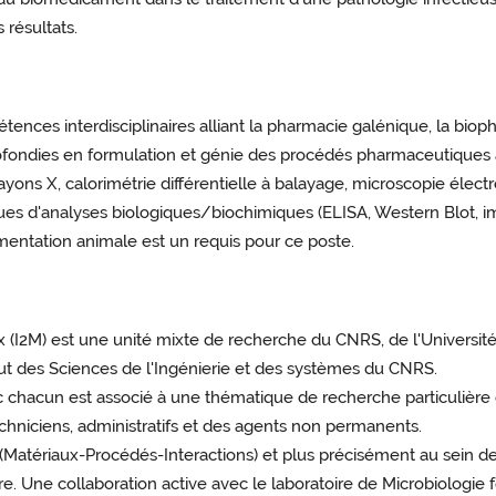
résultats.
ences interdisciplinaires alliant la pharmacie galénique, la biop
fondies en formulation et génie des procédés pharmaceutiques a
ayons X, calorimétrie différentielle à balayage, microscopie élect
ques d'analyses biologiques/biochimiques (ELISA, Western Blot, 
imentation animale est un requis pour ce poste.
ux (I2M) est une unité mixte de recherche du CNRS, de l'Universi
nstitut des Sciences de l'Ingénierie et des systèmes du CNRS.
c chacun est associé à une thématique de recherche particulièr
chniciens, administratifs et des agents non permanents.
 (Matériaux-Procédés-Interactions) et plus précisément au sein 
e. Une collaboration active avec le laboratoire de Microbiolog