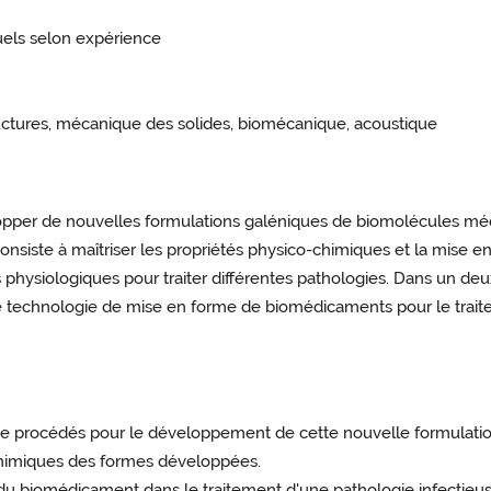
els selon expérience
ructures, mécanique des solides, biomécanique, acoustique
opper de nouvelles formulations galéniques de biomolécules méd
onsiste à maîtriser les propriétés physico-chimiques et la mise e
s physiologiques pour traiter différentes pathologies. Dans un de
le technologie de mise en forme de biomédicaments pour le traite
 de procédés pour le développement de cette nouvelle formulatio
chimiques des formes développées.
é du biomédicament dans le traitement d'une pathologie infectieu